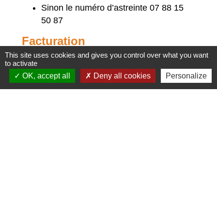
Sinon le numéro d’astreinte 07 88 15
50 87
Facturation
This site uses cookies and gives you control over what you want
to activate
La facturation est effectuée deux fois par an
OK, accept all
Deny all cookies
Personalize
par la société Cholton pour le compte de
Saint Etienne Métropole :
Une facture en fin d’année N, basée sur
une estimation de consommation,
proratisée d’environ 50% de l’année
précédente
Une facture en milieu d’année N+1,
basée sur la consommation réelle de
l’année N, déduction faite de
l’estimation précédente